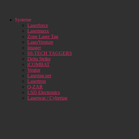
Systeme
Laserforce
Lasermaxx
Zone Laser Tag
LaserVenture
Intager
HI-TECH TAGGERS
Delta Strike
iCOMBAT
Veqtor
Lasertag.net
Lasertron
Q-ZAR
LSD Electronics
Laserwar / Cybertag