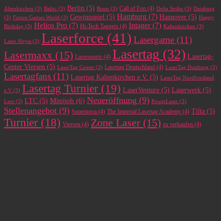
Berlin
(5)
Call of Fun
(4)
Altenkirchen
(3)
Baltic
(3)
Bonn
(3)
Delta Strike
(3)
Duisburg
Hamburg
(7)
Gewinnspiel
(5)
Hannover
(5)
(3)
Future Games World
(3)
Happy
Helios Pro
(7)
Intager
(7)
Hi-Tech Taggers
(4)
Birthday
(3)
Kaltenkirchen
(3)
Laserforce
(41)
Lasergame
(11)
Laser Abyss
(3)
Lasertag
(32)
Lasermaxx
(15)
Lasertag-
Lasersports
(4)
Center Viersen
(5)
Lasertag Deutschland
(4)
LaserTag Center
(3)
LaserTag Duisburg
(3)
Lasertagfans
(11)
Lasertag Kaltenkirchen e.V.
(5)
LaserTag Nordfriesland
Lasertag Turnier
(19)
LaserVenture
(5)
Laserwerk
(5)
e.V
(3)
Neueröffnung
(9)
Minijob
(6)
LTC
(5)
Leer
(3)
PowerLaser
(3)
Stellenangebot
(9)
Tilta
(5)
Supernova
(4)
The Imperial Lasertag Academy
(4)
Turnier
(18)
Zone Laser
(15)
Viersen
(4)
zu verkaufen
(4)