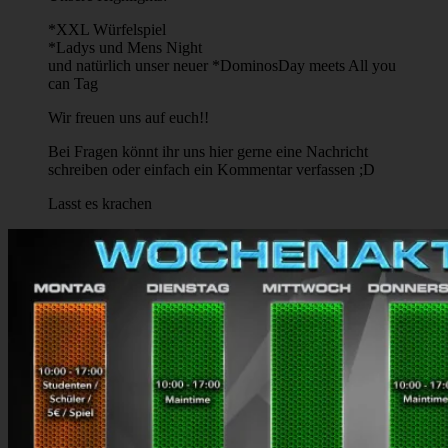
*XXL Würfelspiel
*Ladys und Mens Night
und natürlich unser neuer *DominosDay meets All you
can Tag
Wir freuen uns auf euch!!
Bei Fragen könnt ihr uns hier gerne eine Nachricht
schreiben oder einfach ein Kommentar verfassen ;D
Lasst es krachen