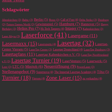
Meine Tweets
Schlagwörter
Berlin
(5)
Call of Fun
(4)
Altenkirchen
(3)
Baltic
(3)
Bonn
(3)
Delta Strike
(3)
Duisburg
Hamburg
(7)
Gewinnspiel
(5)
Hannover
(5)
(3)
Future Games World
(3)
Happy
Helios Pro
(7)
Intager
(7)
Hi-Tech Taggers
(4)
Birthday
(3)
Kaltenkirchen
(3)
Laserforce
(41)
Lasergame
(11)
Laser Abyss
(3)
Lasertag
(32)
Lasermaxx
(15)
Lasertag-
Lasersports
(4)
Center Viersen
(5)
Lasertag Deutschland
(4)
LaserTag Center
(3)
LaserTag Duisburg
(3)
Lasertagfans
(11)
Lasertag Kaltenkirchen e.V.
(5)
LaserTag Nordfriesland
Lasertag Turnier
(19)
LaserVenture
(5)
Laserwerk
(5)
e.V
(3)
Neueröffnung
(9)
Minijob
(6)
LTC
(5)
Leer
(3)
PowerLaser
(3)
Stellenangebot
(9)
Tilta
(5)
Supernova
(4)
The Imperial Lasertag Academy
(4)
Turnier
(18)
Zone Laser
(15)
Viersen
(4)
zu verkaufen
(4)