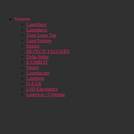
Systeme
Laserforce
Lasermaxx
Zone Laser Tag
LaserVenture
Intager
HI-TECH TAGGERS
Delta Strike
iCOMBAT
Veqtor
Lasertag.net
Lasertron
Q-ZAR
LSD Electronics
Laserwar / Cybertag