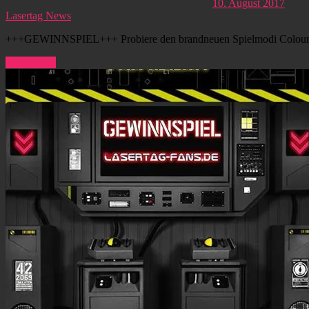
10. August 2017
Lasertag News
+++GEWINNSPIEL+++ Probiere den brandneuen Spielmodi Colour 
Weiterlesen