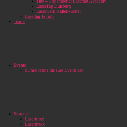
Tilta – The Imperial Lasertag Academy
LaserTag Duisburg
Laserwerk Kaltenkirchen
Lasertag-Forum
Teams
Events
SChreibt uns für eure Events aN
Systeme
Laserforce
Lasermaxx