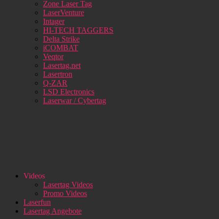
Zone Laser Tag
LaserVenture
Intager
HI-TECH TAGGERS
Delta Strike
iCOMBAT
Veqtor
Lasertag.net
Lasertron
Q-ZAR
LSD Electronics
Laserwar / Cybertag
Videos
Lasertag Videos
Promo Videos
Laserfun
Lasertag Angebote