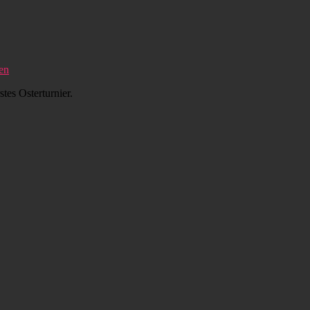
en
tes Osterturnier.