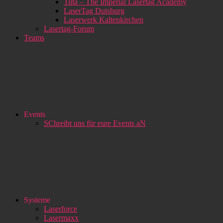
Tilta – The Imperial Lasertag Academy
LaserTag Duisburg
Laserwerk Kaltenkirchen
Lasertag-Forum
Teams
Events
SChreibt uns für eure Events aN
Systeme
Laserforce
Lasermaxx