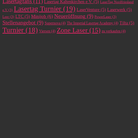
Lasertagfans
(11)
Lasertag Kaltenkirchen e.V.
(5)
LaserTag Nordfriesland
Lasertag Turnier
(19)
LaserVenture
(5)
Laserwerk
(5)
e.V
(3)
Neueröffnung
(9)
Minijob
(6)
LTC
(5)
Leer
(3)
PowerLaser
(3)
Stellenangebot
(9)
Tilta
(5)
Supernova
(4)
The Imperial Lasertag Academy
(4)
Turnier
(18)
Zone Laser
(15)
Viersen
(4)
zu verkaufen
(4)