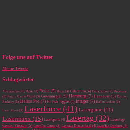
Folge uns auf Twitter
Meine Tweets
Schlagwörter
Berlin
(5)
Call of Fun
(4)
Altenkirchen
(3)
Baltic
(3)
Bonn
(3)
Delta Strike
(3)
Duisburg
Hamburg
(7)
Gewinnspiel
(5)
Hannover
(5)
(3)
Future Games World
(3)
Happy
Helios Pro
(7)
Intager
(7)
Hi-Tech Taggers
(4)
Birthday
(3)
Kaltenkirchen
(3)
Laserforce
(41)
Lasergame
(11)
Laser Abyss
(3)
Lasertag
(32)
Lasermaxx
(15)
Lasertag-
Lasersports
(4)
Center Viersen
(5)
Lasertag Deutschland
(4)
LaserTag Center
(3)
LaserTag Duisburg
(3)