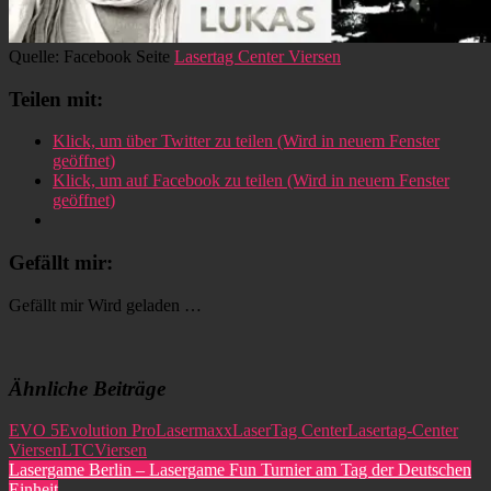
Quelle: Facebook Seite
Lasertag Center Viersen
Teilen mit:
Klick, um über Twitter zu teilen (Wird in neuem Fenster
geöffnet)
Klick, um auf Facebook zu teilen (Wird in neuem Fenster
geöffnet)
Gefällt mir:
Gefällt mir
Wird geladen …
Ähnliche Beiträge
EVO 5
Evolution Pro
Lasermaxx
LaserTag Center
Lasertag-Center
Viersen
LTC
Viersen
Beitragsnavigation
Vorheriger
Lasergame Berlin – Lasergame Fun Turnier am Tag der Deutschen
Beitrag:
Einheit