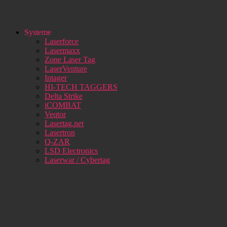
Systeme
Laserforce
Lasermaxx
Zone Laser Tag
LaserVenture
Intager
HI-TECH TAGGERS
Delta Strike
iCOMBAT
Veqtor
Lasertag.net
Lasertron
Q-ZAR
LSD Electronics
Laserwar / Cybertag