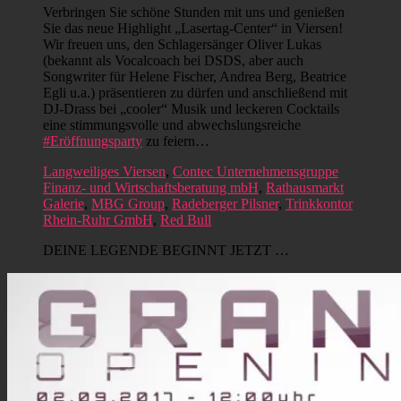
Verbringen Sie schöne Stunden mit uns und genießen
Sie das neue Highlight „Lasertag-Center“ in Viersen!
Wir freuen uns, den Schlagersänger Oliver Lukas
(bekannt als Vocalcoach bei DSDS, aber auch
Songwriter für Helene Fischer, Andrea Berg, Beatrice
Egli u.a.) präsentieren zu dürfen und anschließend mit
DJ-Drass bei „cooler“ Musik und leckeren Cocktails
eine stimmungsvolle und abwechslungsreiche
#Eröffnungsparty
zu feiern…
Langweiliges Viersen
,
Contec Unternehmensgruppe
Finanz- und Wirtschaftsberatung mbH
,
Rathausmarkt
Galerie
,
MBG Group
,
Radeberger Pilsner
,
Trinkkontor
Rhein-Ruhr GmbH
,
Red Bull
DEINE LEGENDE BEGINNT JETZT …