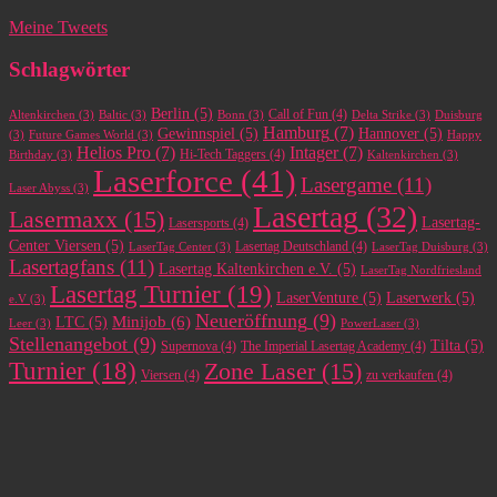
Meine Tweets
Schlagwörter
Berlin
(5)
Call of Fun
(4)
Altenkirchen
(3)
Baltic
(3)
Bonn
(3)
Delta Strike
(3)
Duisburg
Hamburg
(7)
Gewinnspiel
(5)
Hannover
(5)
(3)
Future Games World
(3)
Happy
Helios Pro
(7)
Intager
(7)
Hi-Tech Taggers
(4)
Birthday
(3)
Kaltenkirchen
(3)
Laserforce
(41)
Lasergame
(11)
Laser Abyss
(3)
Lasertag
(32)
Lasermaxx
(15)
Lasertag-
Lasersports
(4)
Center Viersen
(5)
Lasertag Deutschland
(4)
LaserTag Center
(3)
LaserTag Duisburg
(3)
Lasertagfans
(11)
Lasertag Kaltenkirchen e.V.
(5)
LaserTag Nordfriesland
Lasertag Turnier
(19)
LaserVenture
(5)
Laserwerk
(5)
e.V
(3)
Neueröffnung
(9)
Minijob
(6)
LTC
(5)
Leer
(3)
PowerLaser
(3)
Stellenangebot
(9)
Tilta
(5)
Supernova
(4)
The Imperial Lasertag Academy
(4)
Turnier
(18)
Zone Laser
(15)
Viersen
(4)
zu verkaufen
(4)