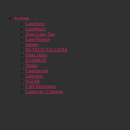
Systeme
Laserforce
Lasermaxx
Zone Laser Tag
LaserVenture
Intager
HI-TECH TAGGERS
Delta Strike
iCOMBAT
Veqtor
Lasertag.net
Lasertron
Q-ZAR
LSD Electronics
Laserwar / Cybertag