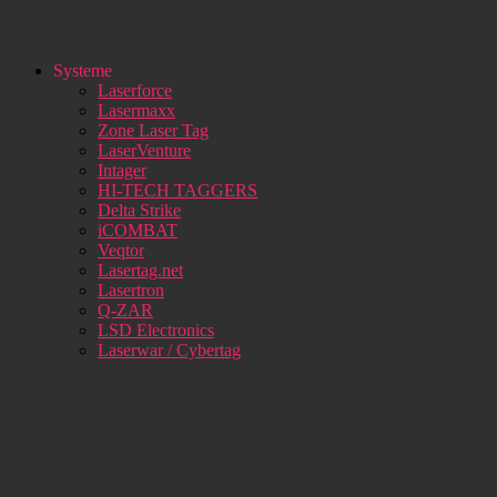
Systeme
Laserforce
Lasermaxx
Zone Laser Tag
LaserVenture
Intager
HI-TECH TAGGERS
Delta Strike
iCOMBAT
Veqtor
Lasertag.net
Lasertron
Q-ZAR
LSD Electronics
Laserwar / Cybertag