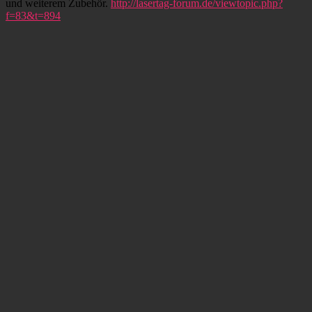
und weiterem Zubehör.
http://lasertag-forum.de/viewtopic.php?
f=83&t=894