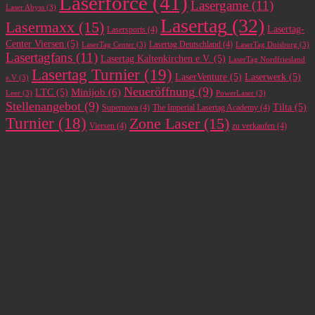
Laserforce
(41)
Lasergame
(11)
Laser Abyss
(3)
Lasertag
(32)
Lasermaxx
(15)
Lasertag-
Lasersports
(4)
Center Viersen
(5)
Lasertag Deutschland
(4)
LaserTag Center
(3)
LaserTag Duisburg
(3)
Lasertagfans
(11)
Lasertag Kaltenkirchen e.V.
(5)
LaserTag Nordfriesland
Lasertag Turnier
(19)
LaserVenture
(5)
Laserwerk
(5)
e.V
(3)
Neueröffnung
(9)
Minijob
(6)
LTC
(5)
Leer
(3)
PowerLaser
(3)
Stellenangebot
(9)
Tilta
(5)
Supernova
(4)
The Imperial Lasertag Academy
(4)
Turnier
(18)
Zone Laser
(15)
Viersen
(4)
zu verkaufen
(4)