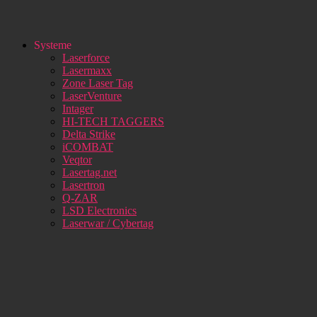
Systeme
Laserforce
Lasermaxx
Zone Laser Tag
LaserVenture
Intager
HI-TECH TAGGERS
Delta Strike
iCOMBAT
Veqtor
Lasertag.net
Lasertron
Q-ZAR
LSD Electronics
Laserwar / Cybertag