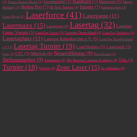
Hamburg
(7)
Gewinnspiel
(5)
Hannover
(5)
(3)
Future Games World
(3)
Happy
Helios Pro
(7)
Intager
(7)
Hi-Tech Taggers
(4)
Birthday
(3)
Kaltenkirchen
(3)
Laserforce
(41)
Lasergame
(11)
Laser Abyss
(3)
Lasertag
(32)
Lasermaxx
(15)
Lasertag-
Lasersports
(4)
Center Viersen
(5)
Lasertag Deutschland
(4)
LaserTag Center
(3)
LaserTag Duisburg
(3)
Lasertagfans
(11)
Lasertag Kaltenkirchen e.V.
(5)
LaserTag Nordfriesland
Lasertag Turnier
(19)
LaserVenture
(5)
Laserwerk
(5)
e.V
(3)
Neueröffnung
(9)
Minijob
(6)
LTC
(5)
Leer
(3)
PowerLaser
(3)
Stellenangebot
(9)
Tilta
(5)
Supernova
(4)
The Imperial Lasertag Academy
(4)
Turnier
(18)
Zone Laser
(15)
Viersen
(4)
zu verkaufen
(4)