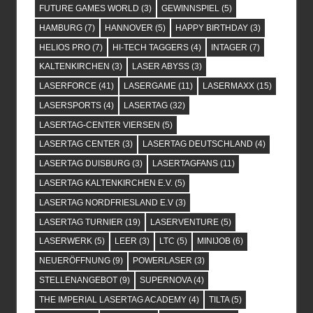
FUTURE GAMES WORLD
(3)
GEWINNSPIEL
(5)
HAMBURG
(7)
HANNOVER
(5)
HAPPY BIRTHDAY
(3)
HELIOS PRO
(7)
HI-TECH TAGGERS
(4)
INTAGER
(7)
KALTENKIRCHEN
(3)
LASER ABYSS
(3)
LASERFORCE
(41)
LASERGAME
(11)
LASERMAXX
(15)
LASERSPORTS
(4)
LASERTAG
(32)
LASERTAG-CENTER VIERSEN
(5)
LASERTAG CENTER
(3)
LASERTAG DEUTSCHLAND
(4)
LASERTAG DUISBURG
(3)
LASERTAGFANS
(11)
LASERTAG KALTENKIRCHEN E.V.
(5)
LASERTAG NORDFRIESLAND E.V
(3)
LASERTAG TURNIER
(19)
LASERVENTURE
(5)
LASERWERK
(5)
LEER
(3)
LTC
(5)
MINIJOB
(6)
NEUERÖFFNUNG
(9)
POWERLASER
(3)
STELLENANGEBOT
(9)
SUPERNOVA
(4)
THE IMPERIAL LASERTAG ACADEMY
(4)
TILTA
(5)