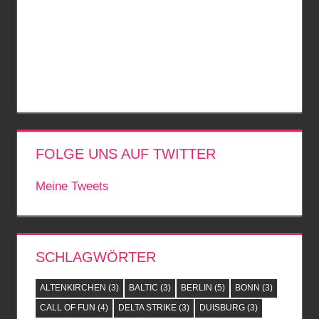
FOLGE UNS AUF TWITTER
Meine Tweets
SCHLAGWÖRTER
ALTENKIRCHEN
(3)
BALTIC
(3)
BERLIN
(5)
BONN
(3)
CALL OF FUN
(4)
DELTA STRIKE
(3)
DUISBURG
(3)