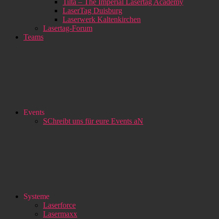
Tilta – The Imperial Lasertag Academy
LaserTag Duisburg
Laserwerk Kaltenkirchen
Lasertag-Forum
Teams
Events
SChreibt uns für eure Events aN
Systeme
Laserforce
Lasermaxx