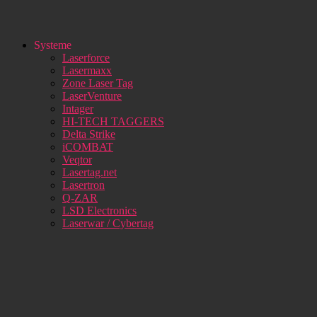
Systeme
Laserforce
Lasermaxx
Zone Laser Tag
LaserVenture
Intager
HI-TECH TAGGERS
Delta Strike
iCOMBAT
Veqtor
Lasertag.net
Lasertron
Q-ZAR
LSD Electronics
Laserwar / Cybertag