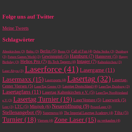
Folge uns auf Twitter
Meine Tweets
Schlagwörter
Berlin
(5)
Call of Fun
(4)
Altenkirchen
(3)
Baltic
(3)
Bonn
(3)
Delta Strike
(3)
Duisburg
Hamburg
(7)
Gewinnspiel
(5)
Hannover
(5)
(3)
Future Games World
(3)
Happy
Helios Pro
(7)
Intager
(7)
Hi-Tech Taggers
(4)
Birthday
(3)
Kaltenkirchen
(3)
Laserforce
(41)
Lasergame
(11)
Laser Abyss
(3)
Lasertag
(32)
Lasermaxx
(15)
Lasertag-
Lasersports
(4)
Center Viersen
(5)
Lasertag Deutschland
(4)
LaserTag Center
(3)
LaserTag Duisburg
(3)
Lasertagfans
(11)
Lasertag Kaltenkirchen e.V.
(5)
LaserTag Nordfriesland
Lasertag Turnier
(19)
LaserVenture
(5)
Laserwerk
(5)
e.V
(3)
Neueröffnung
(9)
Minijob
(6)
LTC
(5)
Leer
(3)
PowerLaser
(3)
Stellenangebot
(9)
Tilta
(5)
Supernova
(4)
The Imperial Lasertag Academy
(4)
Turnier
(18)
Zone Laser
(15)
Viersen
(4)
zu verkaufen
(4)