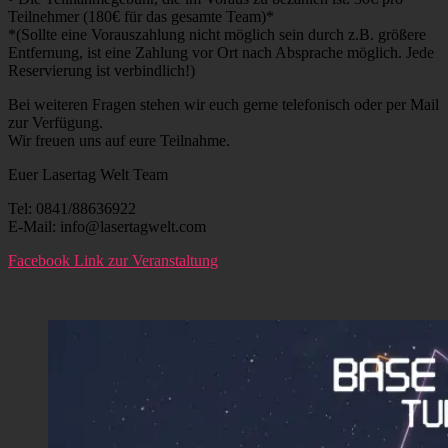
Teilnehmer (180€ für das gesamte Team)*
*(Sollte eine Vorauszahlung nicht möglich sein durch z.B. größere
Entfernung, ist eine Zahlung vor Ort nach Absprache möglich. Jede
Reservierung ist verbindlich!)
Bei weiteren Fragen stehen wir euch gerne telefonisch oder per Mail
zur Verfügung.
Wir freuen uns auf eure Teilnahme.
Euer Lasertag Welt Team
Tel: 0841/88636922
E-Mail: info@lasertagwelt.com
Facebook Link zur Veranstaltung