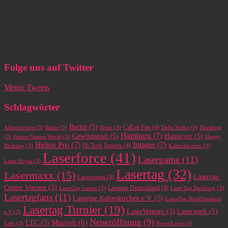
Folge uns auf Twitter
Meine Tweets
Schlagwörter
Berlin
(5)
Call of Fun
(4)
Altenkirchen
(3)
Baltic
(3)
Bonn
(3)
Delta Strike
(3)
Duisburg
Hamburg
(7)
Gewinnspiel
(5)
Hannover
(5)
(3)
Future Games World
(3)
Happy
Helios Pro
(7)
Intager
(7)
Hi-Tech Taggers
(4)
Birthday
(3)
Kaltenkirchen
(3)
Laserforce
(41)
Lasergame
(11)
Laser Abyss
(3)
Lasertag
(32)
Lasermaxx
(15)
Lasertag-
Lasersports
(4)
Center Viersen
(5)
Lasertag Deutschland
(4)
LaserTag Center
(3)
LaserTag Duisburg
(3)
Lasertagfans
(11)
Lasertag Kaltenkirchen e.V.
(5)
LaserTag Nordfriesland
Lasertag Turnier
(19)
LaserVenture
(5)
Laserwerk
(5)
e.V
(3)
Neueröffnung
(9)
Minijob
(6)
LTC
(5)
Leer
(3)
PowerLaser
(3)