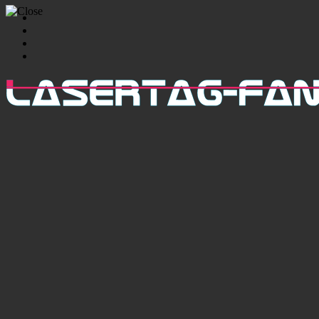
Zum
Facebook
Inhalt
Twitter
springen
Google+
Tumblr
Lasertagfans
Von
Lasertagfans
für
Lasertagfans